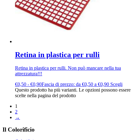
Retina in plastica per rulli
Retina in plastica per rulli. Non può mancare nella tua
attrezzatura!!!
€
0,50
-
€
0,90
Fascia di prezzo: da €0,50 a €0,90
Scegli
Questo prodotto ha più varianti. Le opzioni possono essere
scelte nella pagina del prodotto
1
2
→
Il Colorificio