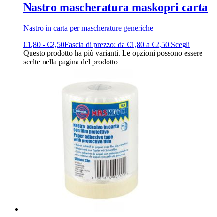
Nastro mascheratura maskopri carta
Nastro in carta per mascherature generiche
€
1,80
-
€
2,50
Fascia di prezzo: da €1,80 a €2,50
Scegli
Questo prodotto ha più varianti. Le opzioni possono essere
scelte nella pagina del prodotto