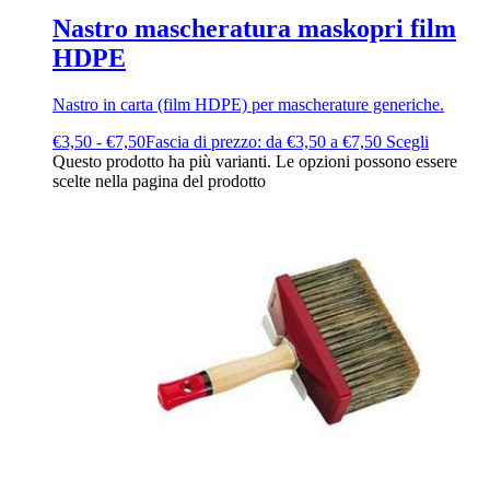
Nastro mascheratura maskopri film
HDPE
Nastro in carta (film HDPE) per mascherature generiche.
€
3,50
-
€
7,50
Fascia di prezzo: da €3,50 a €7,50
Scegli
Questo prodotto ha più varianti. Le opzioni possono essere
scelte nella pagina del prodotto