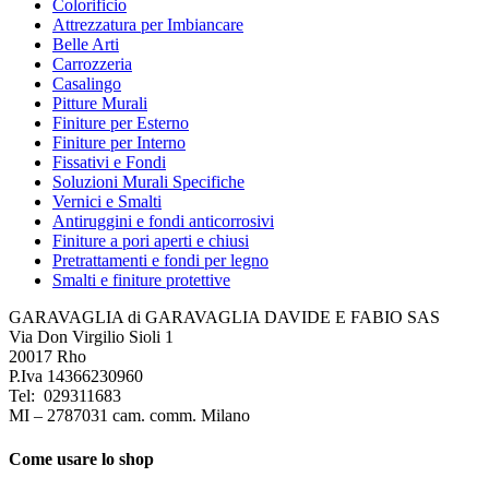
Colorificio
Attrezzatura per Imbiancare
Belle Arti
Carrozzeria
Casalingo
Pitture Murali
Finiture per Esterno
Finiture per Interno
Fissativi e Fondi
Soluzioni Murali Specifiche
Vernici e Smalti
Antiruggini e fondi anticorrosivi
Finiture a pori aperti e chiusi
Pretrattamenti e fondi per legno
Smalti e finiture protettive
GARAVAGLIA di GARAVAGLIA DAVIDE E FABIO SAS
Via Don Virgilio Sioli 1
20017 Rho
P.Iva 14366230960
Tel: 029311683
MI – 2787031 cam. comm. Milano
Come usare lo shop