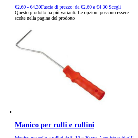
€
2,60
-
€
4,30
Fascia di prezzo: da €2,60 a €4,30
Scegli
Questo prodotto ha più varianti. Le opzioni possono essere
scelte nella pagina del prodotto
Manico per rulli e rullini
Manico per rullo e rullini da 5, 10 e 20 cm. Acquista subito!!!