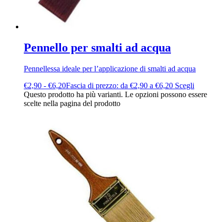
Pennello per smalti ad acqua
Pennellessa ideale per l’applicazione di smalti ad acqua
€
2,90
-
€
6,20
Fascia di prezzo: da €2,90 a €6,20
Scegli
Questo prodotto ha più varianti. Le opzioni possono essere
scelte nella pagina del prodotto