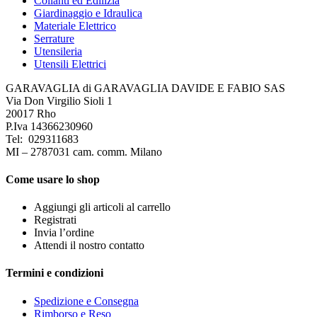
Collanti ed Edilizia
Giardinaggio e Idraulica
Materiale Elettrico
Serrature
Utensileria
Utensili Elettrici
GARAVAGLIA di GARAVAGLIA DAVIDE E FABIO SAS
Via Don Virgilio Sioli 1
20017 Rho
P.Iva 14366230960
Tel: 029311683
MI – 2787031 cam. comm. Milano
Come usare lo shop
Aggiungi gli articoli al carrello
Registrati
Invia l’ordine
Attendi il nostro contatto
Termini e condizioni
Spedizione e Consegna
Rimborso e Reso