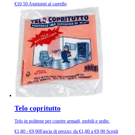
€
10,50
Aggiungi al carrello
Telo copritutto
Telo in politene per coprire armadi, mobili e sedie.
€
1,80
-
€
9,90
Fascia di prezzo: da €1,80 a €9,90
Scegli