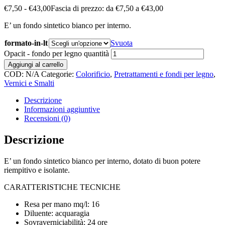
€
7,50
-
€
43,00
Fascia di prezzo: da €7,50 a €43,00
E’ un fondo sintetico bianco per interno.
formato-in-lt
Svuota
Opacit - fondo per legno quantità
Aggiungi al carrello
COD:
N/A
Categorie:
Colorificio
,
Pretrattamenti e fondi per legno
,
Vernici e Smalti
Descrizione
Informazioni aggiuntive
Recensioni (0)
Descrizione
E’ un fondo sintetico bianco per interno, dotato di buon potere
riempitivo e isolante.
CARATTERISTICHE TECNICHE
Resa per mano mq/l: 16
Diluente: acquaragia
Sovraverniciabilità: 24 ore