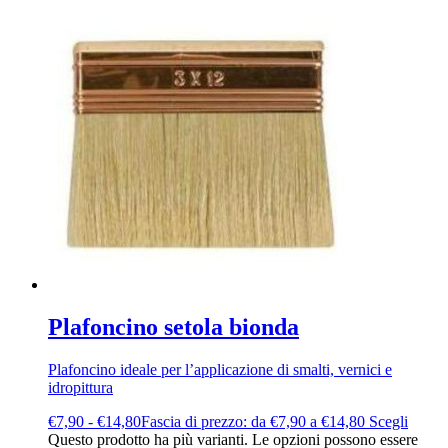
Plafoncino setola bionda
Plafoncino ideale per l’applicazione di smalti, vernici e
idropittura
€
7,90
-
€
14,80
Fascia di prezzo: da €7,90 a €14,80
Scegli
Questo prodotto ha più varianti. Le opzioni possono essere