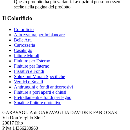
Questo prodotto ha più varianti. Le opzioni possono essere
scelte nella pagina del prodotto
Il Colorificio
Colorificio
Attrezzatura per Imbiancare
Belle Arti
Carrozzeria
Casalingo
Pitture Murali
Finiture per Esterno
Finiture per Interno
Fissativi e Fondi
Soluzioni Murali Specifiche
Vernici e Smalti
Antiruggini e fondi anticorrosivi
Finiture a pori aperti e chiusi
Pretrattamenti e fondi per legno
Smalti e finiture protettive
GARAVAGLIA di GARAVAGLIA DAVIDE E FABIO SAS
Via Don Virgilio Sioli 1
20017 Rho
P.Iva 14366230960