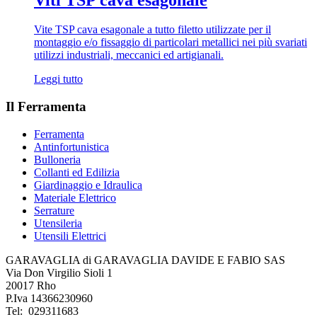
Vite TSP cava esagonale a tutto filetto utilizzate per il
montaggio e/o fissaggio di particolari metallici nei più svariati
utilizzi industriali, meccanici ed artigianali.
Leggi tutto
Il Ferramenta
Ferramenta
Antinfortunistica
Bulloneria
Collanti ed Edilizia
Giardinaggio e Idraulica
Materiale Elettrico
Serrature
Utensileria
Utensili Elettrici
GARAVAGLIA di GARAVAGLIA DAVIDE E FABIO SAS
Via Don Virgilio Sioli 1
20017 Rho
P.Iva 14366230960
Tel: 029311683