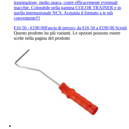
traspirazione, molto opaca, copre efficacemente eventuali
macchie. Colorabile nella gamma COLOR TRAINER e in
quella internazionale NCS. Acquista il formato a te più
conveniente!!!
€
16,50
-
€
190,00
Fascia di prezzo: da €16,50 a €190,00
Scegli
Questo prodotto ha più varianti. Le opzioni possono essere
scelte nella pagina del prodotto