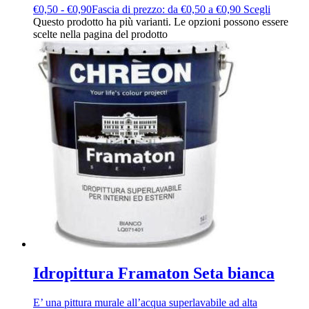
€
0,50
-
€
0,90
Fascia di prezzo: da €0,50 a €0,90
Scegli
Questo prodotto ha più varianti. Le opzioni possono essere
scelte nella pagina del prodotto
Idropittura Framaton Seta bianca
E’ una pittura murale all’acqua superlavabile ad alta