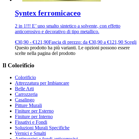
Syntex ferromicaceo
2 in 1!!! E’ uno smalto sintetico a solvente, con effetto
anticorrosivo e decorativo di tipo metallico.
€
30,90
-
€
121,90
Fascia di prezzo: da €30,90 a €121,90
Scegli
Questo prodotto ha più varianti. Le opzioni possono essere
scelte nella pagina del prodotto
Il Colorificio
Colorificio
Attrezzatura per Imbiancare
Belle Arti
Carrozzeria
Casalingo
Pitture Murali
Finiture per Esterno
Finiture per Interno
Fissativi e Fondi
Soluzioni Murali Specifiche
Vernici e Smalti
Antiruggini e fondi anticorrosivi